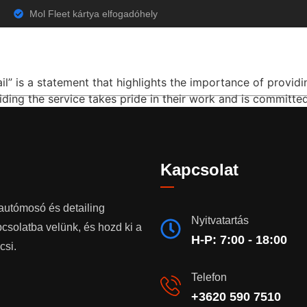
ories
Mol Fleet kártya elfogadóhely
 on the road in no time
Főoldal
Árak
Galéria
Vélemények
K
il” is a statement that highlights the importance of providin
ding the service takes pride in their work and is committed
Kapcsolat
autómosó és detailing
Nyitvatartás
csolatba velünk, és hozd ki a
H-P: 7:00 - 18:00
csi.
Telefon
+3620 590 7510