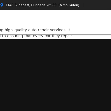
1143 Budapest, Hungária krt. 83. (A mol kúton)
apcsolat
g high-quality auto repair services. It
 to ensuring that every car they repair