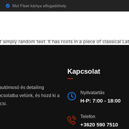
Mol Fleet kártya elfogadóhely
ter with our services
Főoldal
Árak
Galéria
Vélemények
K
simply random text. It has roots in a piece of classical Lati
Kapcsolat
autómosó és detailing
Nyitvatartás
csolatba velünk, és hozd ki a
H-P: 7:00 - 18:00
csi.
Telefon
+3620 590 7510