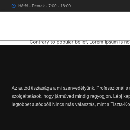
Címke:
#Services
Hétfő - Péntek - 7:00 - 18:00
Make your Delivery Fas
Contrary to popular belief, Lorem Ipsum is not 
Az autód tisztasága a mi szenvedélyünk. Professzionális 
szolgáltatások, hogy járműved mindig ragyogjon. Lépj kap
legtöbbet autódból! Nincs más választás, mint a Tiszta-Ko