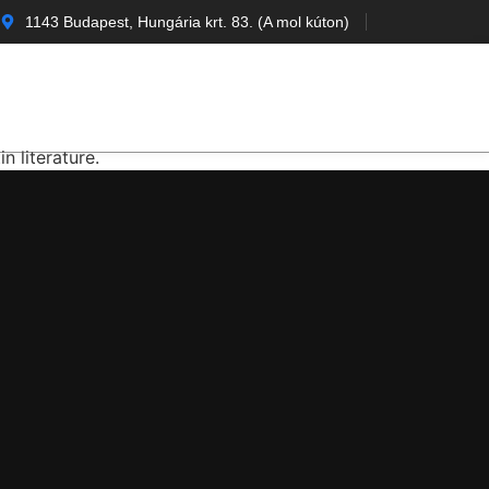
1143 Budapest, Hungária krt. 83. (A mol kúton)
apcsolat
n literature.